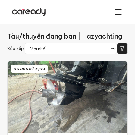
Tàu/thuyền đang bán
| Hazyachting
Sắp xếp:
ĐÃ QUA SỬ DỤNG